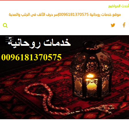
أحدث المواضيع
موقع خدمات روحانية 0096181370575|سر حرف الآلف فى الجلب والمحبة