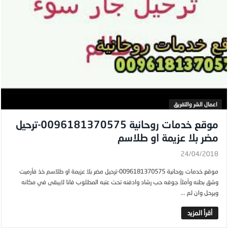
اعمال الشر والتفريق
موقع خدمات روحانية 0096181370575-ترحيل
مضر بلا عزيمة او طلاسم
24/04/2018
موقع خدمات روحانية 0096181370575-ترحيل مضر بلا عزيمة او طلاسم خذ فأرميت
وشق بطنه وأملأ جوفه حب رشاد وادفنه تحت عتبه المطلوب فانا لايبقى في مكانه
ويرحل وان لم ...