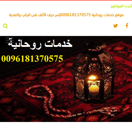
أحدث المواضيع
موقع خدمات روحانية 0096181370575|سر حرف الآلف فى الجلب والمحبة