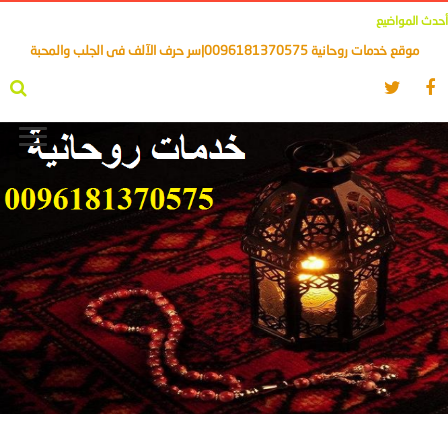
أحدث المواضيع
موقع خدمات روحانية 0096181370575|سر حرف الآلف فى الجلب والمحبة