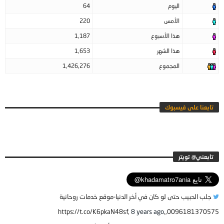
اليوم
64
الأمس
220
هذا الأسبوع
1,187
هذا الشهر
1,653
المجموع
1,426,276
تابعنا على فيسبوك
جلب الحبيب حتى لو كان في أخر الدنيا-موقع خدمات روحانية
8 years ago
0096181370575,,https://t.co/K6pkaN48sf,