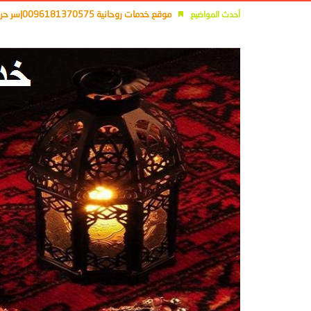
موقع خدمات روحانية 0096181370575|سر حرف الآلف فى الجلب والمحبة
أحدث المواضيع