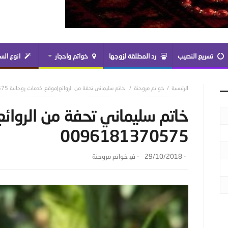
تسريع النصيب
رد المطلقة لزوجها
خواتم واحجار
انوع الس
خواتم مروحنة
خاتم سليماني تحفة من الروائع|موقع خدمات روحانية 0096181370575
خاتم سليماني تحفة من الروائ
0096181370575
-
29/10/2018
- ‎في
خواتم مروحنة