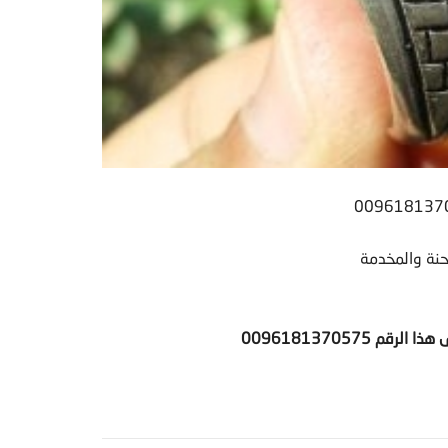
وحنة والمخدمة
ى هذا الرقم
0096181370575