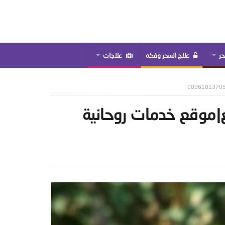
حر
علاج السحر وفكه
علاجات
ع|موقع خدمات روحانية