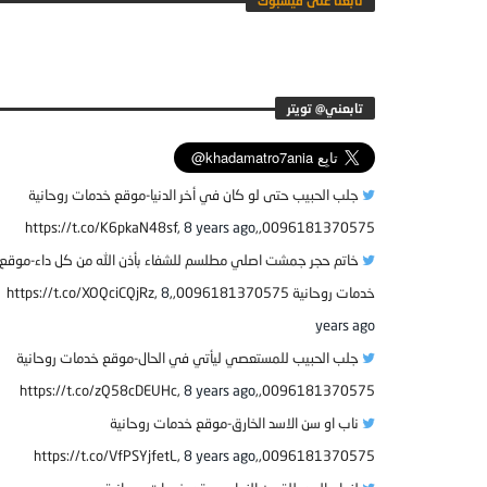
تابعنا على فيسبوك
جلب الحبيب حتى لو كان في أخر الدنيا-موقع خدمات روحانية
8 years ago
0096181370575,,https://t.co/K6pkaN48sf,
خاتم حجر جمشت اصلي مطلسم للشفاء بأذن الله من كل داء-موقع
خدمات روحانية 0096181370575,,https://t.co/XOQciCQjRz,
8
years ago
جلب الحبيب للمستعصي ليأتي في الحال-موقع خدمات روحانية
8 years ago
0096181370575,,https://t.co/zQ58cDEUHc,
ناب او سن الاسد الخارق-موقع خدمات روحانية
8 years ago
0096181370575,,https://t.co/VfPSYjfetL,