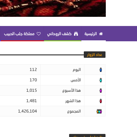
الرئيسية
كشف الروحاني
مملكة جلب الحبيب
عداد الزوار
اليوم
112
الأمس
170
هذا الأسبوع
1,015
هذا الشهر
1,481
المجموع
1,426,104