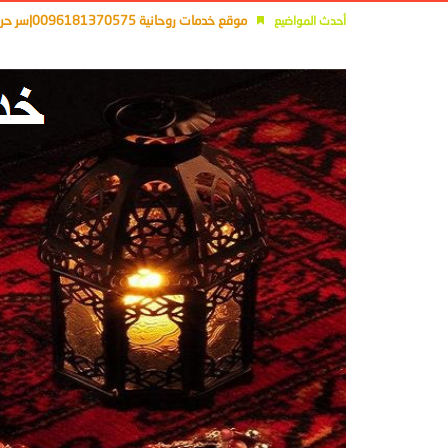
موقع خدمات روحانية 0096181370575|سر حرف الآلف فى الجلب والمحبة
أحدث المواضيع