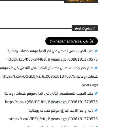
تابعنا على فيسبوك
جلب الحبيب حتى لو كان في أخر الدنيا-موقع خدمات روحانية
8 years ago
0096181370575,,https://t.co/K6pkaN48sf,
خاتم حجر جمشت اصلي مطلسم للشفاء بأذن الله من كل داء-موقع
خدمات روحانية 0096181370575,,https://t.co/XOQciCQjRz,
8
years ago
جلب الحبيب للمستعصي ليأتي في الحال-موقع خدمات روحانية
8 years ago
0096181370575,,https://t.co/zQ58cDEUHc,
ناب او سن الاسد الخارق-موقع خدمات روحانية
8 years ago
0096181370575,,https://t.co/VfPSYjfetL,