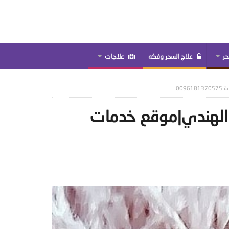
حر
علاج السحر وفكه
علاجات
009
ن الهندي|موقع خدمات