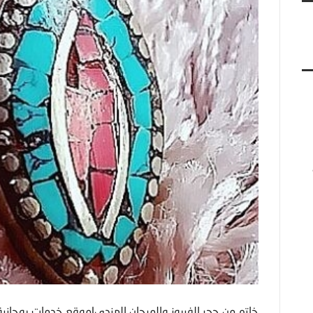
خاتم من حجر الفيروز والمرجان الهندي|موقع خدمات روحانية 096181370575