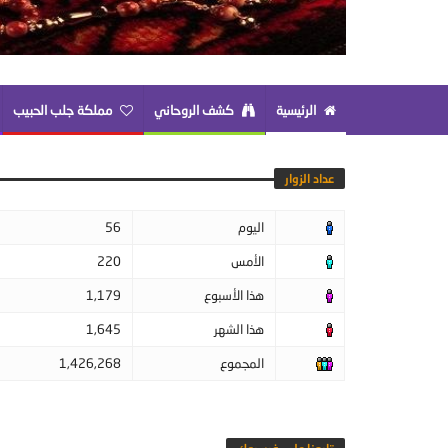
الرئيسية
كشف الروحاني
مملكة جلب الحبيب
عداد الزوار
اليوم
56
الأمس
220
هذا الأسبوع
1,179
هذا الشهر
1,645
المجموع
1,426,268