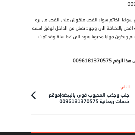
يم سواءا الخاتم سواء الفص منقوش على الفص من بره
ت افص بالاضافة الى وجود نقش من الداخل لوفق اسمه
تعالى مغني حامله يكون في عز وسرور ويحفض ببركة الطلسم ويكون مهابا محبوبا يعود الى 62 سنة وقد تمت
ى هذا الرقم
0096181370575
جلب وجذب المحبوب قوي بالبيضة|موقع
خدمات روحانية 0096181370575