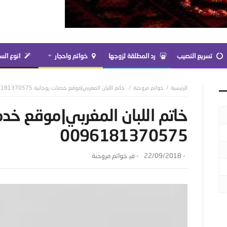
تسريع النصيب
رد المطلقة لزوجها
خواتم واحجار
انوع الس
خواتم مروحنة
خاتم اللبان المغربي|موقع خدمات روحانية 0096181370575
خاتم اللبان المغربي|موقع خدم
0096181370575
-
22/09/2018
- ‎في
خواتم مروحنة