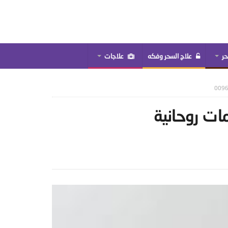
حر
علاج السحر وفكه
علاجات
ات روحانية