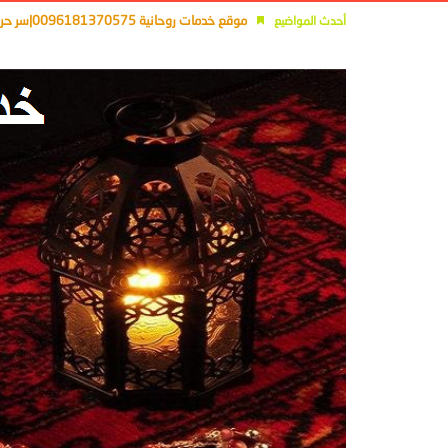
موقع خدمات روحانية 0096181370575|سر حرف الآلف فى الجلب والمحبة
أحدث المواضيع