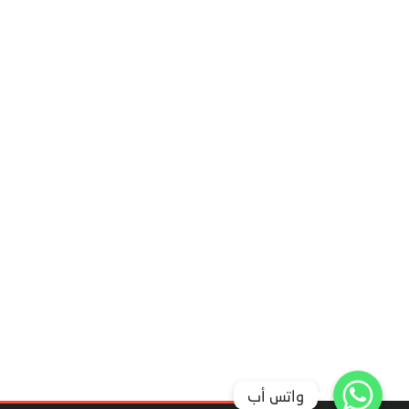
واتس أب