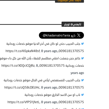
تابعنا على فيسبوك
جلب الحبيب حتى لو كان في أخر الدنيا-موقع خدمات روحانية
8 years ago
0096181370575,,https://t.co/K6pkaN48sf,
خاتم حجر جمشت اصلي مطلسم للشفاء بأذن الله من كل داء-موقع
خدمات روحانية 0096181370575,,https://t.co/XOQciCQjRz,
8
years ago
جلب الحبيب للمستعصي ليأتي في الحال-موقع خدمات روحانية
8 years ago
0096181370575,,https://t.co/zQ58cDEUHc,
ناب او سن الاسد الخارق-موقع خدمات روحانية
8 years ago
0096181370575,,https://t.co/VfPSYjfetL,