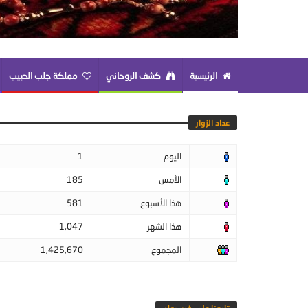
الرئيسية
كشف الروحاني
مملكة جلب الحبيب
عداد الزوار
اليوم
1
الأمس
185
هذا الأسبوع
581
هذا الشهر
1,047
المجموع
1,425,670