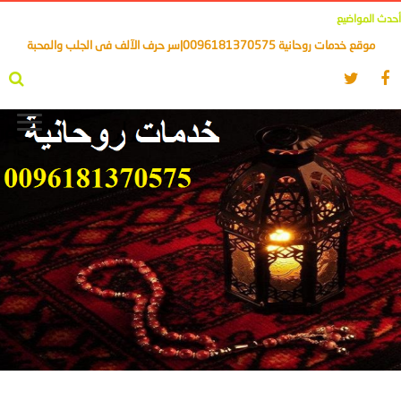
أحدث المواضيع
موقع خدمات روحانية 0096181370575|سر حرف الآلف فى الجلب والمحبة