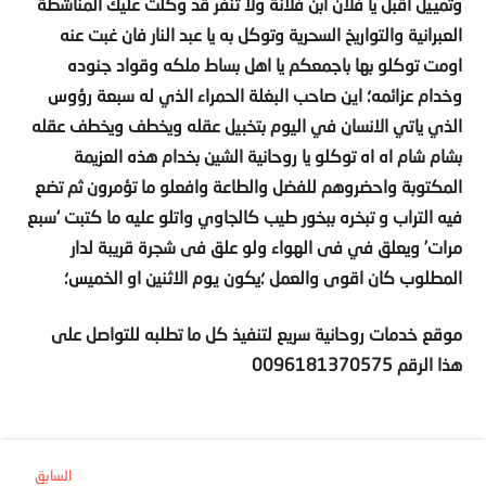
وتمييل اقبل يا فلان ابن فلانة ولا تنفر قد وكلت عليك المناشطة
العبرانية والتواريخ السحرية وتوكل به يا عبد النار فان غبت عنه
اومت توكلو بها باجمعكم يا اهل بساط ملكه وقواد جنوده
وخدام عزائمه؛ اين صاحب البغلة الحمراء الذي له سبعة رؤوس
الذي ياتي الانسان في اليوم بتخبيل عقله ويخطف ويخطف عقله
بشام شام اه اه توكلو يا روحانية الشين بخدام هذه العزيمة
المكتوبة واحضروهم للفضل والطاعة وافعلو ما تؤمرون ثم تضع
فيه التراب و تبخره ببخور طيب كالجاوي واتلو عليه ما كتبت ‘سبع
مرات’ ويعلق في فى الهواء ولو علق فى شجرة قريبة لدار
المطلوب كان اقوى والعمل ؛يكون يوم الاثنين او الخميس؛
موقع خدمات روحانية سريع لتنفيذ كل ما تطلبه للتواصل على
هذا الرقم
0096181370575