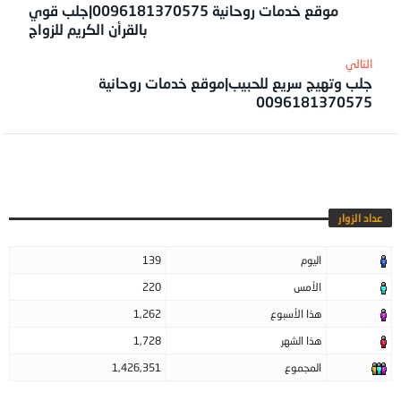
موقع خدمات روحانية 0096181370575|جلب قوي
بالقرأن الكريم للزواج
جلب وتهيج سريع للحبيب|موقع خدمات روحانية
0096181370575
عداد الزوار
اليوم
139
الأمس
220
هذا الأسبوع
1,262
هذا الشهر
1,728
المجموع
1,426,351