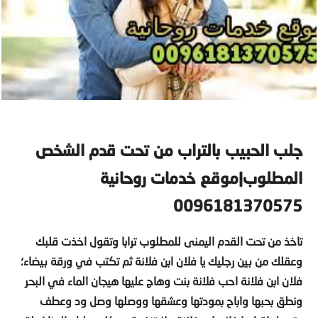
جلب الحبيب بالتراب من تحت قدم الشخص
المطلوب|موقع خدمات روحانية
0096181370575
تاخذ من تحت القدم اليمنى للمطلوب ترابا وتقول اخذت قلبك
وعقلك من بين رجليك يا فلان ابن فلانة ثم تكتب في ورقة بيضاء؛
فلان ابن فلانة احب فلانة بنت وهاج عليها هيجان الماء في البحر
ونطق بحبها واباح بمودتها وعشقها ووصلها وصل ود وعطف