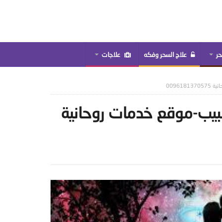
حر
علاج السحر وفكه
علاجات
00961
بيب-موقع خدمات روحانية