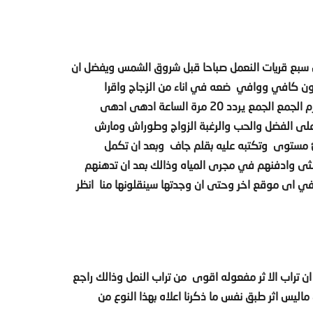
ن سبع قريات النعمل صباحا قبل شروق الشمس ويفضل ان
كون كافي ووافي ضعه في اناء من الزجاج واقرا
عليهواحضرت الا نفس فلان ابن فلانة وفلانة ابنة فلانة سيهزم الجمع الجمع يردد 20 مرة الساعة ادهى ادهى
اعة موعدهم موعدهم 55 مرة واجع على الفضل والحب والرغبة الزواج وطوراش ومارش
ئ مستوى وتكتبه عليه بقلم جاف وبعد ان تكمل
انثى وادفنهم في مجرى المياه وذالك بعد ان تدهنهم
في اى موقع اخر وحتى ان وجدتها سينقلونها منا انظر
 ان تراب الا ثر مفعوله اقوى من تراب النمل وذالك راجع
ليس اثر طبق نفس ما ذكرنا اعلاه بهذا النوع من