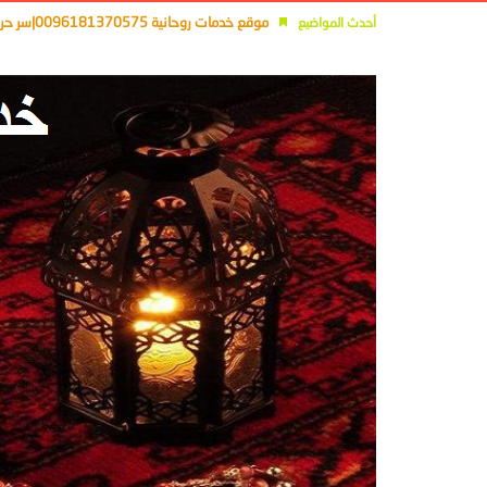
موقع خدمات روحانية 0096181370575|سر حرف الآلف فى الجلب والمحبة
أحدث المواضيع