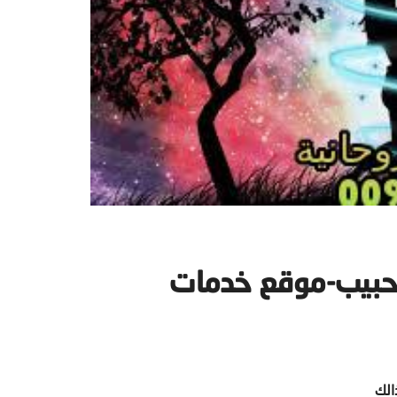
لحبيب-موقع خدمات
الك