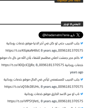
تابعنا على فيسبوك
جلب الحبيب حتى لو كان في أخر الدنيا-موقع خدمات روحانية
8 years ago
0096181370575,,https://t.co/K6pkaN48sf,
خاتم حجر جمشت اصلي مطلسم للشفاء بأذن الله من كل داء-موقع
خدمات روحانية 0096181370575,,https://t.co/XOQciCQjRz,
8
years ago
جلب الحبيب للمستعصي ليأتي في الحال-موقع خدمات روحانية
8 years ago
0096181370575,,https://t.co/zQ58cDEUHc,
ناب او سن الاسد الخارق-موقع خدمات روحانية
8 years ago
0096181370575,,https://t.co/VfPSYjfetL,