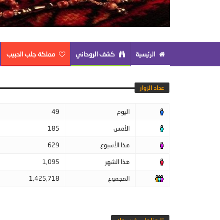
الرئيسية
كشف الروحاني
مملكة جلب الحبيب
عداد الزوار
اليوم
49
الأمس
185
هذا الأسبوع
629
هذا الشهر
1,095
المجموع
1,425,718