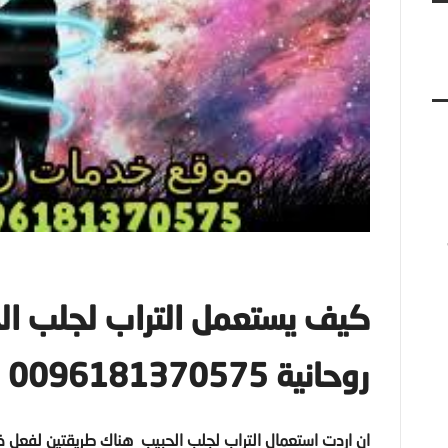
كيف يستعمل التراب لجلب ا
روحانية 0096181370575
ان اردت استعمال التراب لجلب الحبيب هناك طريقتين لفعل ذ